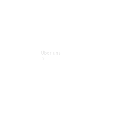
Über uns
Übersicht
Ansprechpartner
Kontaktformular