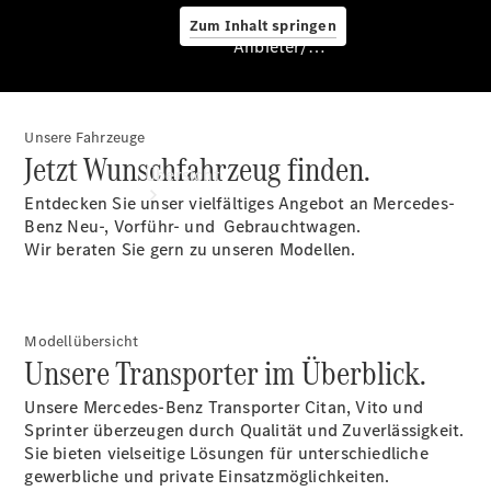
Zum Inhalt springen
Anbieter/Datenschutz
Unsere Fahrzeuge
Anbieter/Datenschutz
Jetzt Wunschfahrzeug finden.
Übersicht
Entdecken Sie unser vielfältiges Angebot an Mercedes-
Benz Neu-, Vorführ- und Gebrauchtwagen.
Wir beraten Sie gern zu unseren Modellen.
Modellübersicht
Startseite
Unsere Transporter im Überblick.
Kontakt
Beratung
Unsere Mercedes-Benz Transporter Citan, Vito und
vereinbaren
Sprinter überzeugen durch Qualität und Zuverlässigkeit.
Servicetermin
Sie bieten vielseitige Lösungen für unterschiedliche
buchen
gewerbliche und private Einsatzmöglichkeiten.
Probefahrt