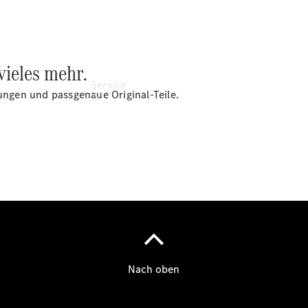
vieles mehr.
Service
rungen und passgenaue Original-Teile.
Servicetermin
buchen
Service &
Reparatur
Reifen, Teile
& Zubehör
Garantie
Pannen- &