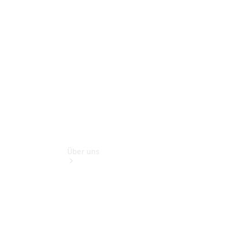
Unfallhilfe
Digitale
Extras
Betriebsanleitungen
Rückrufe
Über uns