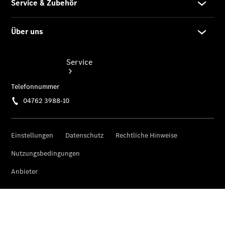
Service
Servicetermin
buchen
Service &
Reparatur
Reifen, Teile
& Zubehör
Garantie
Pannen- &