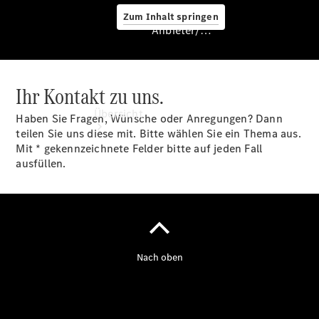
Zum Inhalt springen
Anbieter/Datenschutz
Ihr Kontakt zu uns.
Anbieter/Datenschutz
Übersicht
Haben Sie Fragen, Wünsche oder Anregungen? Dann
teilen Sie uns diese mit. Bitte wählen Sie ein Thema aus.
Mit * gekennzeichnete Felder bitte auf jeden Fall
ausfüllen.
Startseite
Kontakt
Beratung
vereinbaren
Servicetermin
buchen
Probefahrt