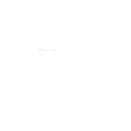
Über uns
Übersicht
Ansprechpartner
Kontaktformular